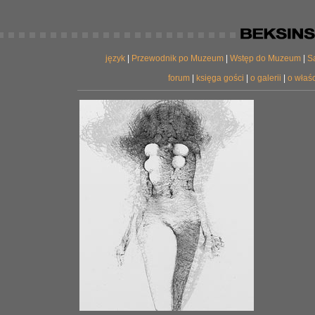
język
|
Przewodnik po Muzeum
|
Wstęp do Muzeum
|
S
forum
|
księga gości
|
o galerii
|
o właśc