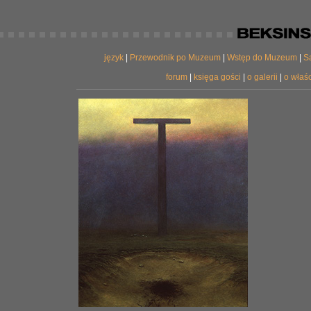
język
|
Przewodnik po Muzeum
|
Wstęp do Muzeum
|
S
forum
|
księga gości
|
o galerii
|
o właśc